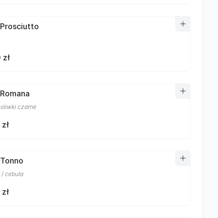
 Prosciutto
 zł
 Romana
 oliwki czarne
 zł
 Tonno
 / cebula
 zł