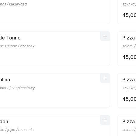
anas / kukurydza
szynka /
45,00
rde Tonno
Pizza
wki zielone / czosnek
salami /
45,00
olina
Pizza
dory / ser pleśniowy
szynka 
45,00
ndon
Pizza 
la / jajko / czosnek
salami /