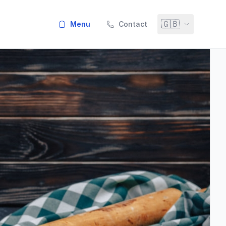
🇬🇧
menu
Contact