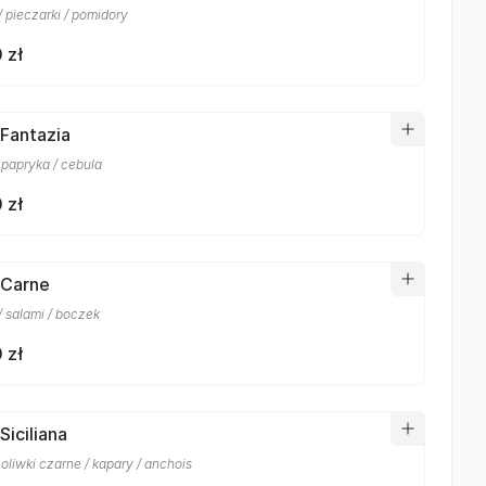
 pieczarki / pomidory
 zł
 Fantazia
 papryka / cebula
 zł
 Carne
/ salami / boczek
 zł
Siciliana
 oliwki czarne / kapary / anchois