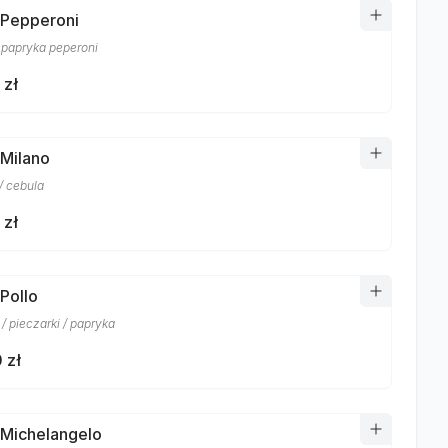
 Pepperoni
/ papryka peperoni
 zł
 Milano
/ cebula
 zł
 Pollo
/ pieczarki / papryka
 zł
 Michelangelo