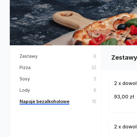
Zestawy
6
Zestaw
Pizza
32
Sosy
5
2 x dowol
Lody
6
93,00 zł
Napoje bezalkoholowe
10
2 x dowol