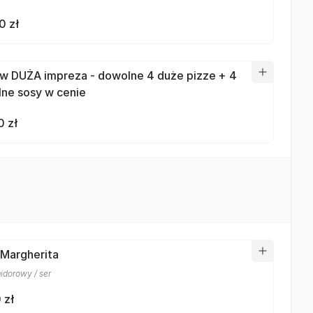
0 zł
w DUŻA impreza - dowolne 4 duże pizze + 4
ne sosy w cenie
0 zł
 Margherita
idorowy / ser
 zł