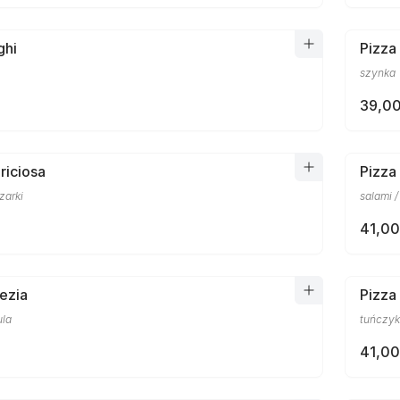
ghi
Pizza
szynka
39,00
riciosa
Pizza
zarki
salami /
41,00
ezia
Pizza
ula
tuńczyk
41,00