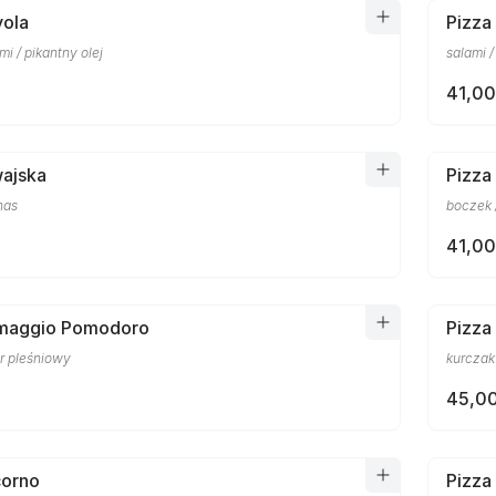
vola
Pizza
mi / pikantny olej
salami 
41,00
wajska
Pizza
nas
boczek 
41,00
rmaggio Pomodoro
Pizza
er pleśniowy
kurczak 
45,00
corno
Pizza