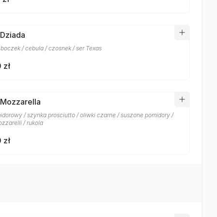
 Dziada
 boczek / cebula / czosnek / ser Texas
 zł
 Mozzarella
idorowy / szynka prosciutto / oliwki czarne / suszone pomidory /
zzarelli / rukola
 zł