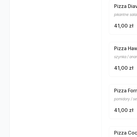
Pizza Dia
pikantne sala
41,00 zł
Pizza Ha
szynka / ana
41,00 zł
Pizza Fo
pomidory / s
41,00 zł
Pizza Co