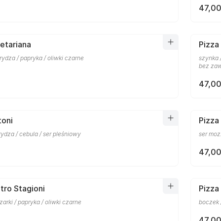
47,00
etariana
Pizza
rydza / papryka / oliwki czarne
szynka /
bez zaw
47,00
toni
Pizza
rydza / cebula / ser pleśniowy
ser moz
47,00
tro Stagioni
Pizza
zarki / papryka / oliwki czarne
boczek 
47,00