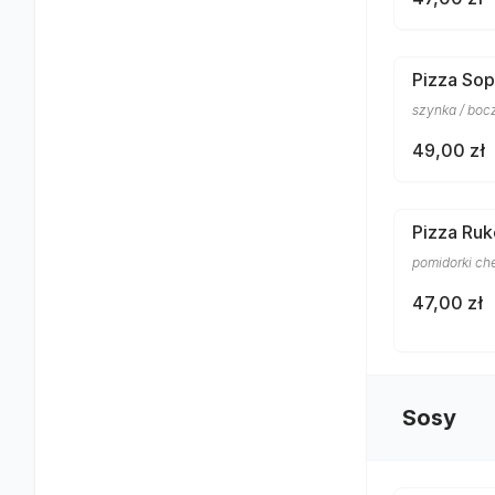
Pizza So
szynka / bocz
49,00 zł
Pizza Ruk
pomidorki che
47,00 zł
Sosy