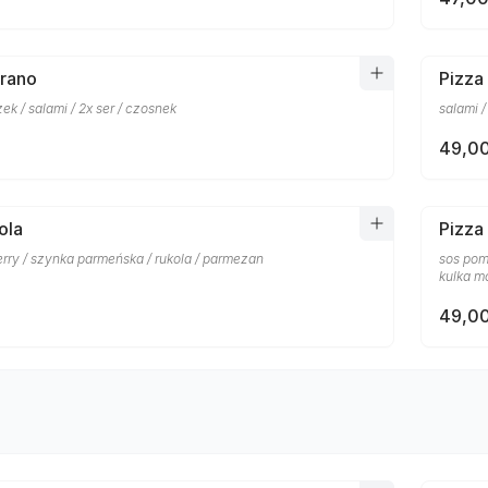
prano
Pizza
ek / salami / 2x ser / czosnek
salami /
49,00
ola
Pizza
rry / szynka parmeńska / rukola / parmezan
sos pom
kulka mo
49,00