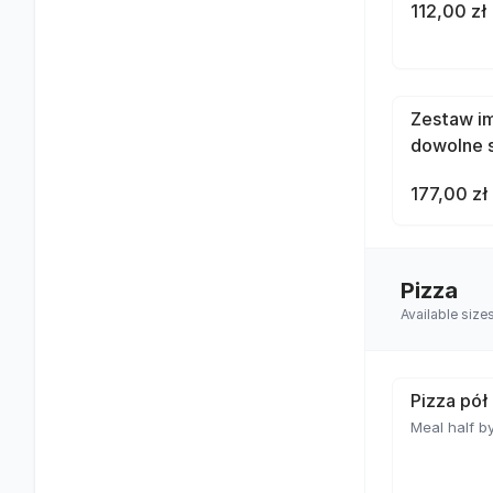
112,00 zł
Zestaw im
dowolne 
177,00 zł
Pizza
Available size
Pizza pół
Meal half by