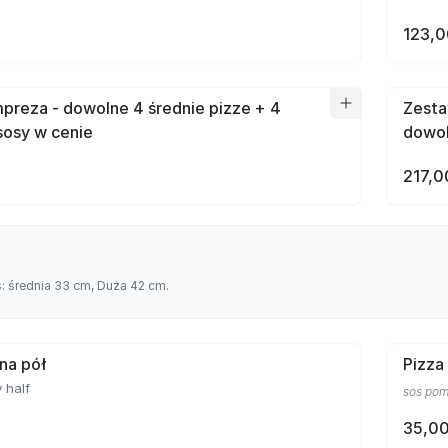
123,0
preza - dowolne 4 średnie pizze + 4
Zesta
sosy w cenie
dowol
217,0
s: średnia 33 cm, Duża 42 cm.
 na pół
Pizza
 half
sos pom
35,00