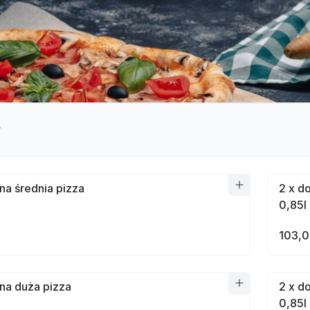
y
na średnia pizza
2 x d
0,85l
103,0
na duża pizza
2 x d
0,85l