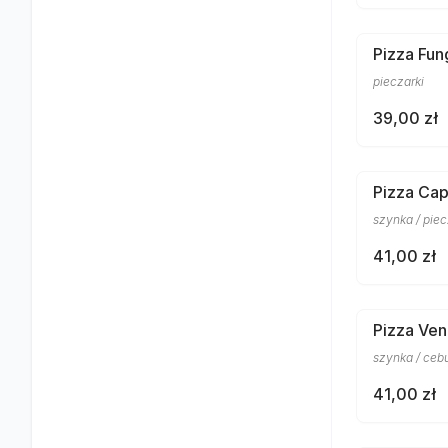
Pizza Fun
pieczarki
39,00 zł
Pizza Cap
szynka / piec
41,00 zł
Pizza Ven
szynka / ceb
41,00 zł