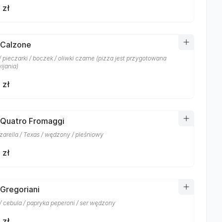
 zł
 Calzone
 pieczarki / boczek / oliwki czarne (pizza jest przygotowana
ijania)
 zł
 Quatro Fromaggi
zarella / Texas / wędzony / pleśniowy
 zł
 Gregoriani
/ cebula / papryka peperoni / ser wędzony
 zł