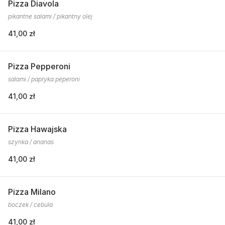
Pizza Diavola
pikantne salami / pikantny olej
41,00 zł
Pizza Pepperoni
salami / papryka peperoni
41,00 zł
Pizza Hawajska
szynka / ananas
41,00 zł
Pizza Milano
boczek / cebula
41,00 zł