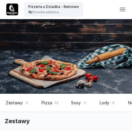
Pizzeria u Dziadka - Pizzeria u Dziadka - Bemowo
Pizzeria u Dziadka - Bemowo
Provide address...
Zestawy
Pizza
Sosy
Lody
N
6
32
5
6
Zestawy