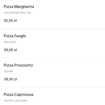
Pizza Margherita
sos pomidorowy / ser
35,00 zł
Pizza Funghi
pieczarki
39,00 zł
Pizza Prosciutto
szynka
39,00 zł
Pizza Capriciosa
szynka / pieczarki