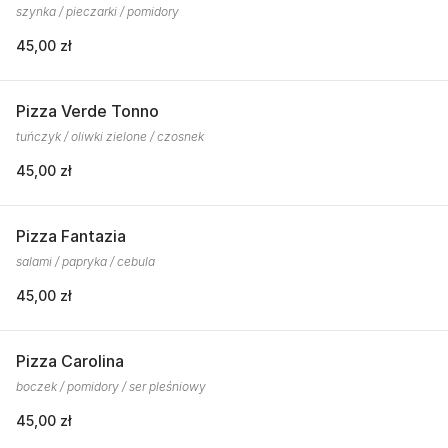
szynka / pieczarki / pomidory
45,00 zł
Pizza Verde Tonno
tuńczyk / oliwki zielone / czosnek
45,00 zł
Pizza Fantazia
salami / papryka / cebula
45,00 zł
Pizza Carolina
boczek / pomidory / ser pleśniowy
45,00 zł