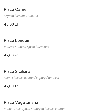
Pizza Carne
szynka / salami / boczek
45,00 zł
Pizza London
boczek / cebula / jajko / czosnek
47,00 zł
Pizza Siciliana
salami / oliwki czarne / kapary / anchois
47,00 zł
Pizza Vegetariana
cebula / kukurydza / papryka / oliwki czarne