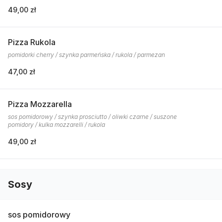
49,00 zł
Pizza Rukola
pomidorki cherry / szynka parmeńska / rukola / parmezan
47,00 zł
Pizza Mozzarella
sos pomidorowy / szynka prosciutto / oliwki czarne / suszone
pomidory / kulka mozzarelli / rukola
49,00 zł
Sosy
sos pomidorowy