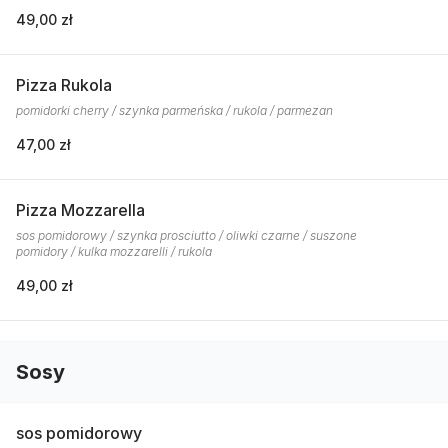
49,00 zł
Pizza Rukola
pomidorki cherry / szynka parmeńska / rukola / parmezan
47,00 zł
Pizza Mozzarella
sos pomidorowy / szynka prosciutto / oliwki czarne / suszone
pomidory / kulka mozzarelli / rukola
49,00 zł
Sosy
sos pomidorowy