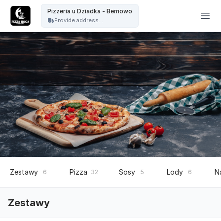
Pizzeria u Dziadka - Pizzeria u Dziadka - Bemowo
Pizzeria u Dziadka - Bemowo
Provide address...
Zestawy
Pizza
Sosy
Lody
N
6
32
5
6
Zestawy