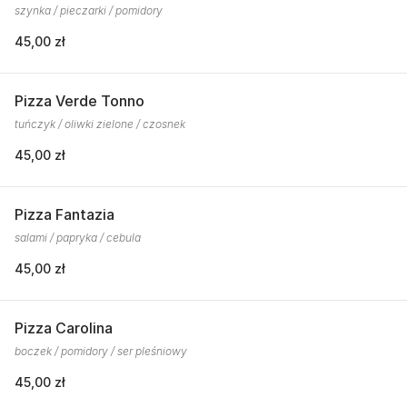
szynka / pieczarki / pomidory
45,00 zł
Pizza Verde Tonno
tuńczyk / oliwki zielone / czosnek
45,00 zł
Pizza Fantazia
salami / papryka / cebula
45,00 zł
Pizza Carolina
boczek / pomidory / ser pleśniowy
45,00 zł