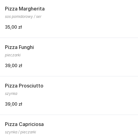
Pizza Margherita
sos pomidorowy / ser
35,00 zł
Pizza Funghi
pieczarki
39,00 zł
Pizza Prosciutto
szynka
39,00 zł
Pizza Capriciosa
szynka / pieczarki