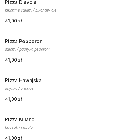
Pizza Diavola
pikantne salami / pikantny olej
41,00 zł
Pizza Pepperoni
salami / papryka peperoni
41,00 zł
Pizza Hawajska
szynka / ananas
41,00 zł
Pizza Milano
boczek / cebula
41,00 zł