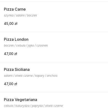
Pizza Carne
szynka / salami / boczek
45,00 zł
Pizza London
boczek / cebula / jajko / czosnek
47,00 zł
Pizza Siciliana
salami / oliwki czarne / kapary / anchois
47,00 zł
Pizza Vegetariana
cebula / kukurydza / papryka / oliwki czarne