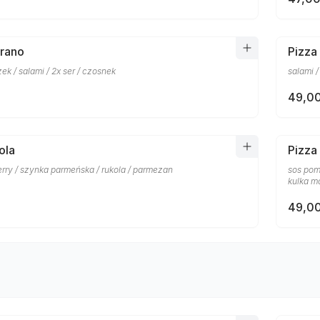
prano
Pizza
ek / salami / 2x ser / czosnek
salami /
49,00
ola
Pizza
rry / szynka parmeńska / rukola / parmezan
sos pom
kulka mo
49,00