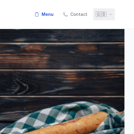
🇬🇧
menu
Contact