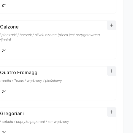
 zł
 Calzone
 pieczarki / boczek / oliwki czarne (pizza jest przygotowana
ijania)
 zł
 Quatro Fromaggi
zarella / Texas / wędzony / pleśniowy
 zł
 Gregoriani
/ cebula / papryka peperoni / ser wędzony
 zł