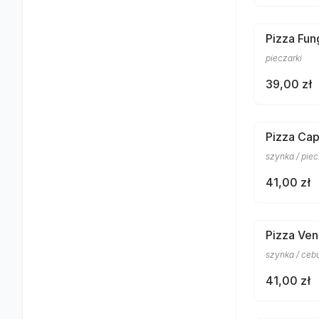
Pizza Fun
pieczarki
39,00 zł
Pizza Cap
szynka / piec
41,00 zł
Pizza Ven
szynka / ceb
41,00 zł