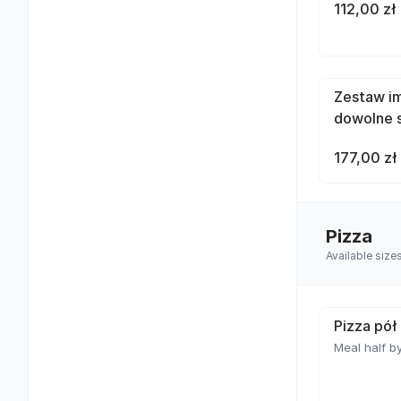
112,00 zł
Zestaw im
dowolne 
177,00 zł
Pizza
Available size
Pizza pół
Meal half by