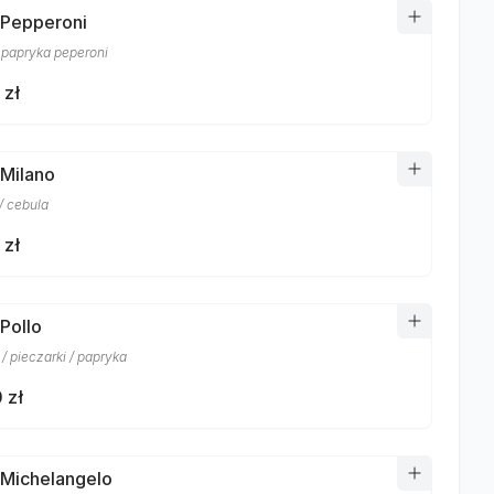
 Pepperoni
/ papryka peperoni
 zł
 Milano
/ cebula
 zł
 Pollo
/ pieczarki / papryka
 zł
 Michelangelo