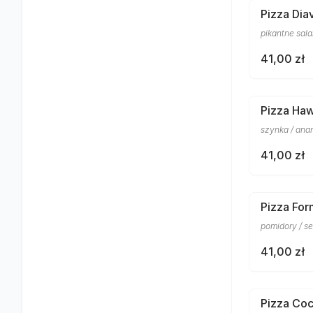
Pizza Dia
pikantne sala
41,00 zł
Pizza Ha
szynka / ana
41,00 zł
Pizza Fo
pomidory / s
41,00 zł
Pizza Co