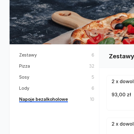
Zestawy
6
Zestaw
Pizza
32
Sosy
5
2 x dowol
Lody
6
93,00 zł
Napoje bezalkoholowe
10
2 x dowol