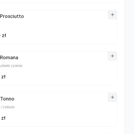
 Prosciutto
 zł
 Romana
 oliwki czarne
 zł
 Tonno
 / cebula
 zł