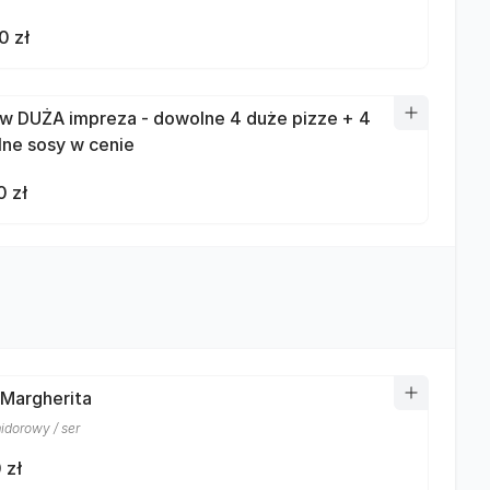
0 zł
w DUŻA impreza - dowolne 4 duże pizze + 4
ne sosy w cenie
0 zł
 Margherita
idorowy / ser
 zł