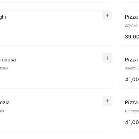
ghi
Pizza
szynka
39,00
riciosa
Pizza
zarki
salami /
41,00
ezia
Pizza
ula
tuńczyk
41,00