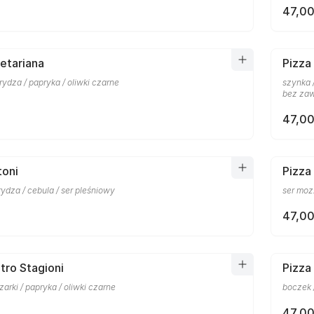
47,00
etariana
Pizza
rydza / papryka / oliwki czarne
szynka /
bez zaw
47,00
toni
Pizza
rydza / cebula / ser pleśniowy
ser moz
47,00
tro Stagioni
Pizza
zarki / papryka / oliwki czarne
boczek 
47,00