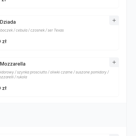
 Dziada
 boczek / cebula / czosnek / ser Texas
 zł
 Mozzarella
idorowy / szynka prosciutto / oliwki czarne / suszone pomidory /
zzarelli / rukola
 zł