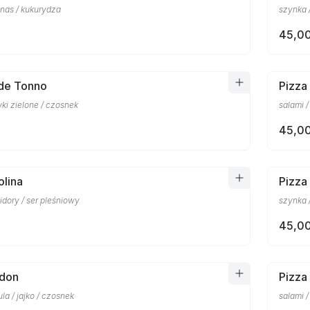
anas / kukurydza
szynka /
45,00
rde Tonno
Pizza
wki zielone / czosnek
salami /
45,00
olina
Pizza
dory / ser pleśniowy
szynka 
45,00
ndon
Pizza 
la / jajko / czosnek
salami /