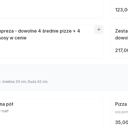
123,0
preza - dowolne 4 średnie pizze + 4
Zesta
sosy w cenie
dowol
217,0
s: średnia 33 cm, Duża 42 cm.
 na pół
Pizza
 half
sos pom
35,00