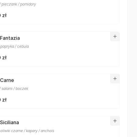
 pieczarki / pomidory
 zł
 Fantazia
 papryka / cebula
 zł
 Carne
/ salami / boczek
 zł
Siciliana
 oliwki czarne / kapary / anchois