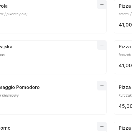
vola
Pizza
mi / pikantny olej
salami 
41,00
wajska
Pizza
nas
boczek 
41,00
rmaggio Pomodoro
Pizza
er pleśniowy
kurczak 
45,00
corno
Pizza