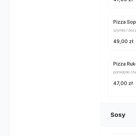
Pizza So
szynka / bocz
49,00 zł
Pizza Ruk
pomidorki che
47,00 zł
Sosy