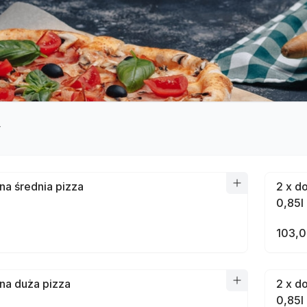
y
na średnia pizza
2 x d
0,85l
103,0
na duża pizza
2 x d
0,85l