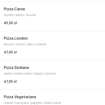
Pizza Carne
szynka / salami / boczek
45,00 zł
Pizza London
boczek / cebula / jajko / czosnek
47,00 zł
Pizza Siciliana
salami / oliwki czarne / kapary / anchois
47,00 zł
Pizza Vegetariana
cebula / kukurydza / papryka / oliwki czarne