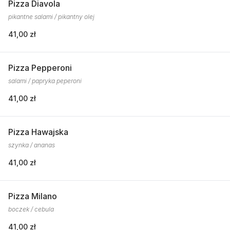
Pizza Diavola
pikantne salami / pikantny olej
41,00 zł
Pizza Pepperoni
salami / papryka peperoni
41,00 zł
Pizza Hawajska
szynka / ananas
41,00 zł
Pizza Milano
boczek / cebula
41,00 zł