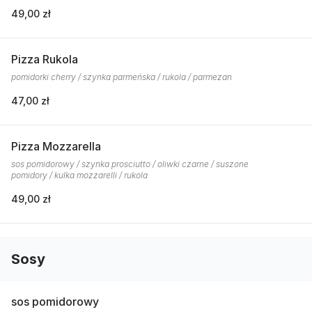
49,00 zł
Pizza Rukola
pomidorki cherry / szynka parmeńska / rukola / parmezan
47,00 zł
Pizza Mozzarella
sos pomidorowy / szynka prosciutto / oliwki czarne / suszone
pomidory / kulka mozzarelli / rukola
49,00 zł
Sosy
sos pomidorowy