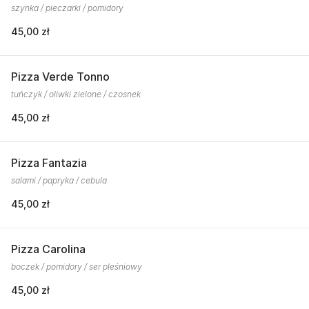
szynka / pieczarki / pomidory
45,00 zł
Pizza Verde Tonno
tuńczyk / oliwki zielone / czosnek
45,00 zł
Pizza Fantazia
salami / papryka / cebula
45,00 zł
Pizza Carolina
boczek / pomidory / ser pleśniowy
45,00 zł