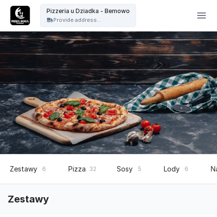
Pizzeria u Dziadka - Pizzeria u Dziadka - Bemowo
Pizzeria u Dziadka - Bemowo
Provide address...
Zestawy
Pizza
Sosy
Lody
N
6
32
5
6
Zestawy