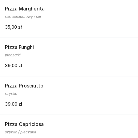
Pizza Margherita
sos pomidorowy / ser
35,00 zł
Pizza Funghi
pieczarki
39,00 zł
Pizza Prosciutto
szynka
39,00 zł
Pizza Capriciosa
szynka / pieczarki