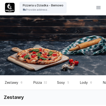
Pizzeria u Dziadka - Pizzeria u Dziadka - Bemowo
Pizzeria u Dziadka - Bemowo
Provide address...
Zestawy
Pizza
Sosy
Lody
N
6
32
5
6
Zestawy