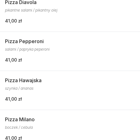
Pizza Diavola
pikantne salami / pikantny olej
41,00 zł
Pizza Pepperoni
salami / papryka peperoni
41,00 zł
Pizza Hawajska
szynka / ananas
41,00 zł
Pizza Milano
boczek / cebula
41,00 zł