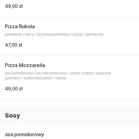
49,00 zł
Pizza Rukola
pomidorki cherry / szynka parmeńska / rukola / parmezan
47,00 zł
Pizza Mozzarella
sos pomidorowy / szynka prosciutto / oliwki czarne / suszone
pomidory / kulka mozzarelli / rukola
49,00 zł
Sosy
sos pomidorowy