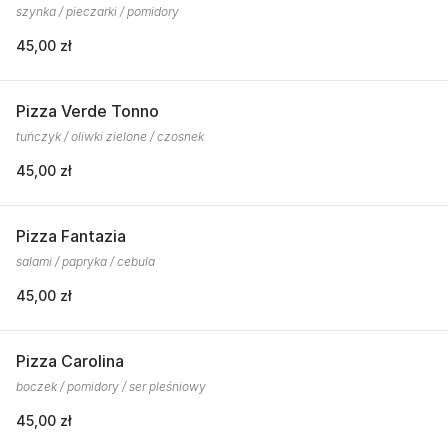
szynka / pieczarki / pomidory
45,00 zł
Pizza Verde Tonno
tuńczyk / oliwki zielone / czosnek
45,00 zł
Pizza Fantazia
salami / papryka / cebula
45,00 zł
Pizza Carolina
boczek / pomidory / ser pleśniowy
45,00 zł