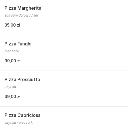
Pizza Margherita
sos pomidorowy / ser
35,00 zł
Pizza Funghi
pieczarki
39,00 zł
Pizza Prosciutto
szynka
39,00 zł
Pizza Capriciosa
szynka / pieczarki