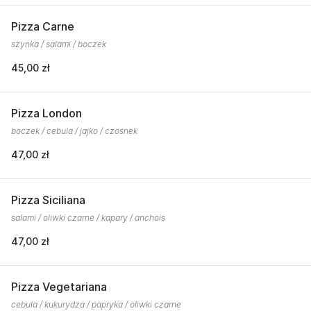
Pizza Carne
szynka / salami / boczek
45,00 zł
Pizza London
boczek / cebula / jajko / czosnek
47,00 zł
Pizza Siciliana
salami / oliwki czarne / kapary / anchois
47,00 zł
Pizza Vegetariana
cebula / kukurydza / papryka / oliwki czarne