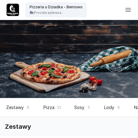
Pizzeria u Dziadka - Pizzeria u Dziadka - Bemowo
Pizzeria u Dziadka - Bemowo
Provide address...
Zestawy
Pizza
Sosy
Lody
N
6
32
5
6
Zestawy