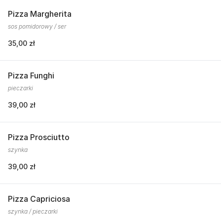
Pizza Margherita
sos pomidorowy / ser
35,00 zł
Pizza Funghi
pieczarki
39,00 zł
Pizza Prosciutto
szynka
39,00 zł
Pizza Capriciosa
szynka / pieczarki