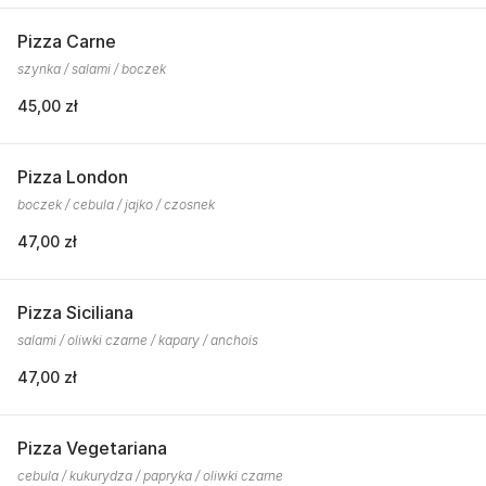
Pizza Carne
szynka / salami / boczek
45,00 zł
Pizza London
boczek / cebula / jajko / czosnek
47,00 zł
Pizza Siciliana
salami / oliwki czarne / kapary / anchois
47,00 zł
Pizza Vegetariana
cebula / kukurydza / papryka / oliwki czarne