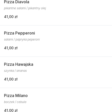
Pizza Diavola
pikantne salami / pikantny olej
41,00 zł
Pizza Pepperoni
salami / papryka peperoni
41,00 zł
Pizza Hawajska
szynka / ananas
41,00 zł
Pizza Milano
boczek / cebula
41,00 zł