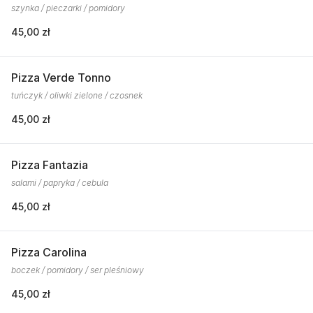
szynka / pieczarki / pomidory
45,00 zł
Pizza Verde Tonno
tuńczyk / oliwki zielone / czosnek
45,00 zł
Pizza Fantazia
salami / papryka / cebula
45,00 zł
Pizza Carolina
boczek / pomidory / ser pleśniowy
45,00 zł