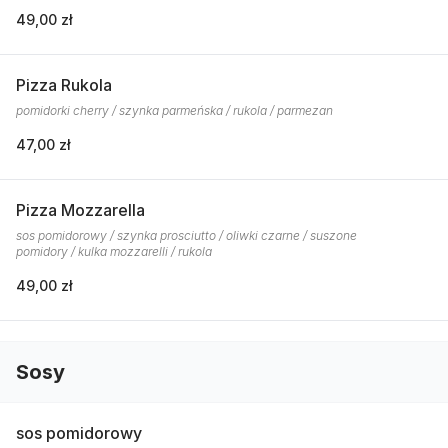
49,00 zł
Pizza Rukola
pomidorki cherry / szynka parmeńska / rukola / parmezan
47,00 zł
Pizza Mozzarella
sos pomidorowy / szynka prosciutto / oliwki czarne / suszone
pomidory / kulka mozzarelli / rukola
49,00 zł
Sosy
sos pomidorowy