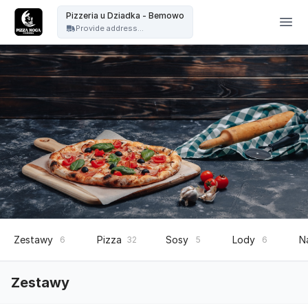
Pizzeria u Dziadka - Pizzeria u Dziadka - Bemowo
Pizzeria u Dziadka - Bemowo
Provide address...
Zestawy
Pizza
Sosy
Lody
N
6
32
5
6
Zestawy