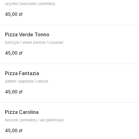
szynka / pieczarki / pomidory
45,00 zł
Pizza Verde Tonno
tuńczyk / oliwki zielone / czosnek
45,00 zł
Pizza Fantazia
salami / papryka / cebula
45,00 zł
Pizza Carolina
boczek / pomidory / ser pleśniowy
45,00 zł