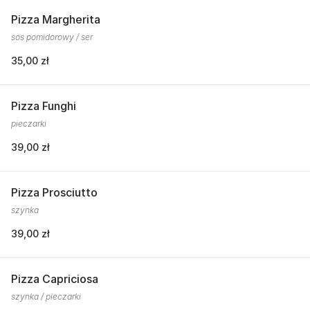
Pizza Margherita
sos pomidorowy / ser
35,00 zł
Pizza Funghi
pieczarki
39,00 zł
Pizza Prosciutto
szynka
39,00 zł
Pizza Capriciosa
szynka / pieczarki