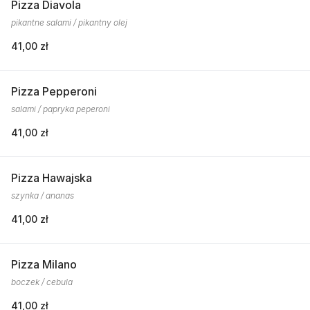
Pizza Diavola
pikantne salami / pikantny olej
41,00 zł
Pizza Pepperoni
salami / papryka peperoni
41,00 zł
Pizza Hawajska
szynka / ananas
41,00 zł
Pizza Milano
boczek / cebula
41,00 zł