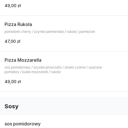
49,00 zł
Pizza Rukola
pomidorki cherry / szynka parmeńska / rukola / parmezan
47,00 zł
Pizza Mozzarella
sos pomidorowy / szynka prosciutto / oliwki czarne / suszone
pomidory / kulka mozzarelli / rukola
49,00 zł
Sosy
sos pomidorowy