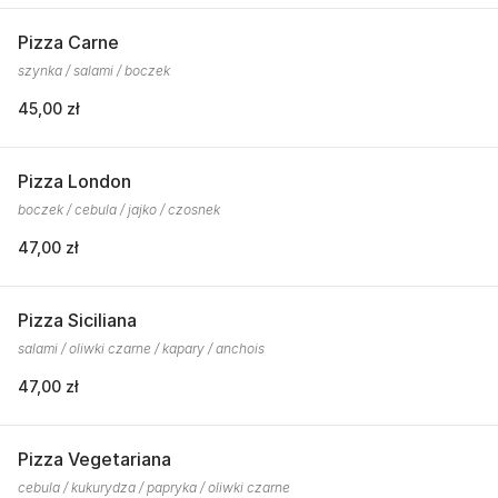
Pizza Carne
szynka / salami / boczek
45,00 zł
Pizza London
boczek / cebula / jajko / czosnek
47,00 zł
Pizza Siciliana
salami / oliwki czarne / kapary / anchois
47,00 zł
Pizza Vegetariana
cebula / kukurydza / papryka / oliwki czarne