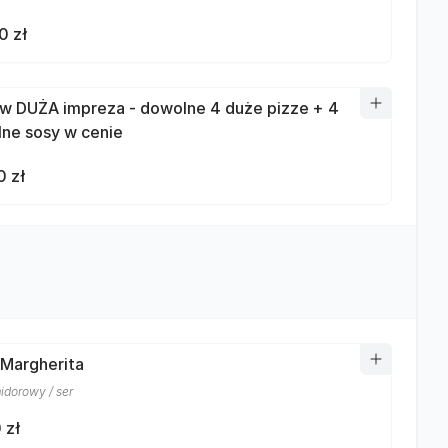
0 zł
w DUŻA impreza - dowolne 4 duże pizze + 4
ne sosy w cenie
0 zł
 Margherita
idorowy / ser
 zł