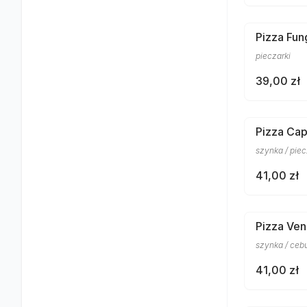
Pizza Fun
pieczarki
39,00 zł
Pizza Cap
szynka / piec
41,00 zł
Pizza Ven
szynka / ceb
41,00 zł