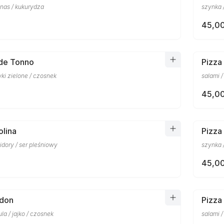
anas / kukurydza
szynka /
45,00
rde Tonno
Pizza
wki zielone / czosnek
salami /
45,00
olina
Pizza
dory / ser pleśniowy
szynka 
45,00
ndon
Pizza 
la / jajko / czosnek
salami /