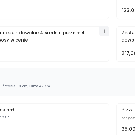
123,0
preza - dowolne 4 średnie pizze + 4
Zesta
sosy w cenie
dowol
217,0
s: średnia 33 cm, Duża 42 cm.
 na pół
Pizza
 half
sos pom
35,00