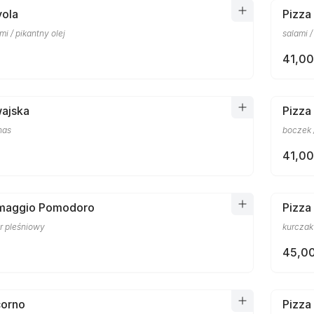
vola
Pizza
mi / pikantny olej
salami 
41,00
wajska
Pizza
nas
boczek 
41,00
rmaggio Pomodoro
Pizza
er pleśniowy
kurczak 
45,00
corno
Pizza