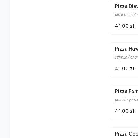
Pizza Dia
pikantne sala
41,00 zł
Pizza Ha
szynka / ana
41,00 zł
Pizza Fo
pomidory / s
41,00 zł
Pizza Co