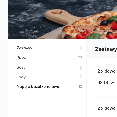
Zestawy
6
Zestaw
Pizza
32
Sosy
5
2 x dowol
Lody
6
93,00 zł
Napoje bezalkoholowe
10
2 x dowol