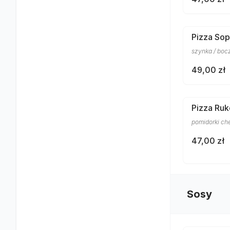
Pizza So
szynka / bocz
49,00 zł
Pizza Ruk
pomidorki che
47,00 zł
Sosy