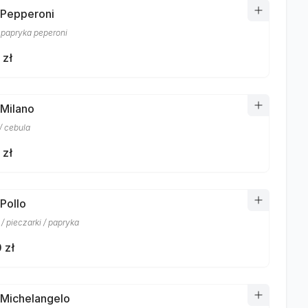
 Pepperoni
/ papryka peperoni
 zł
 Milano
/ cebula
 zł
 Pollo
/ pieczarki / papryka
 zł
 Michelangelo