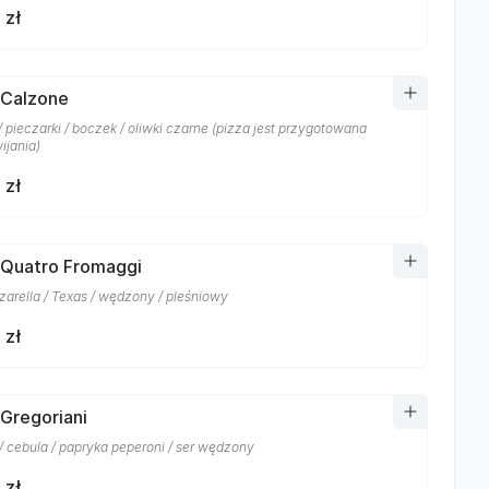
 zł
 Calzone
 pieczarki / boczek / oliwki czarne (pizza jest przygotowana
ijania)
 zł
 Quatro Fromaggi
zarella / Texas / wędzony / pleśniowy
 zł
 Gregoriani
/ cebula / papryka peperoni / ser wędzony
 zł