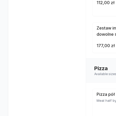
112,00 zł
Zestaw im
dowolne 
177,00 zł
Pizza
Available size
Pizza pół
Meal half by