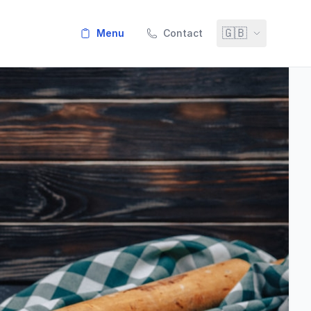
🇬🇧
menu
Contact