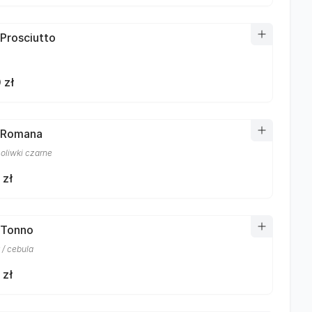
 Prosciutto
 zł
 Romana
 oliwki czarne
 zł
 Tonno
 / cebula
 zł