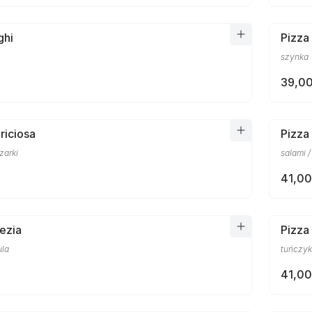
ghi
Pizza
szynka
39,00
riciosa
Pizza
zarki
salami /
41,00
ezia
Pizza
ula
tuńczyk
41,00