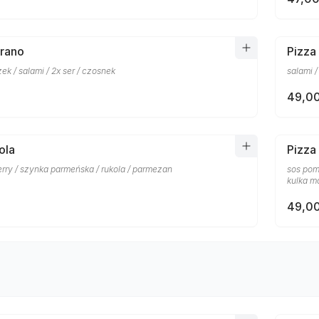
prano
Pizza
ek / salami / 2x ser / czosnek
salami /
49,00
ola
Pizza
rry / szynka parmeńska / rukola / parmezan
sos pom
kulka mo
49,00