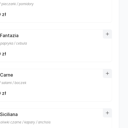
 pieczarki / pomidory
 zł
 Fantazia
 papryka / cebula
 zł
 Carne
/ salami / boczek
 zł
Siciliana
 oliwki czarne / kapary / anchois