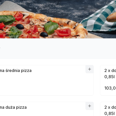
y
na średnia pizza
2 x d
0,85l
103,0
na duża pizza
2 x d
0,85l