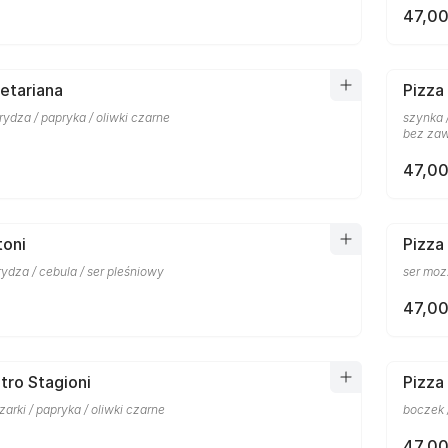
47,00
etariana
Pizza
rydza / papryka / oliwki czarne
szynka /
bez zaw
47,00
toni
Pizza
rydza / cebula / ser pleśniowy
ser moz
47,00
tro Stagioni
Pizza
zarki / papryka / oliwki czarne
boczek 
47,00