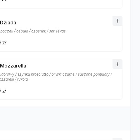
 Dziada
 boczek / cebula / czosnek / ser Texas
 zł
 Mozzarella
idorowy / szynka prosciutto / oliwki czarne / suszone pomidory /
zzarelli / rukola
 zł