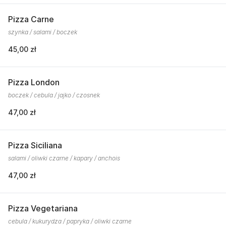
Pizza Carne
szynka / salami / boczek
45,00 zł
Pizza London
boczek / cebula / jajko / czosnek
47,00 zł
Pizza Siciliana
salami / oliwki czarne / kapary / anchois
47,00 zł
Pizza Vegetariana
cebula / kukurydza / papryka / oliwki czarne