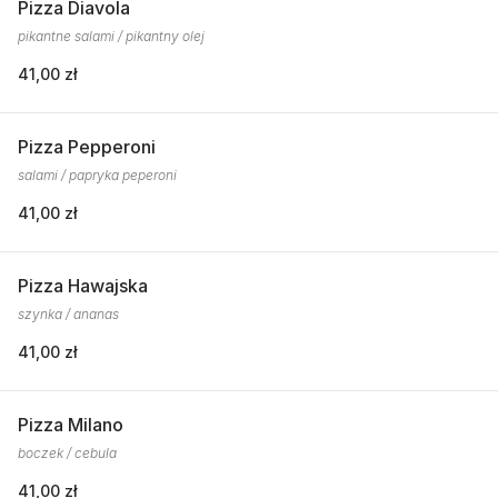
Pizza Diavola
pikantne salami / pikantny olej
41,00 zł
Pizza Pepperoni
salami / papryka peperoni
41,00 zł
Pizza Hawajska
szynka / ananas
41,00 zł
Pizza Milano
boczek / cebula
41,00 zł