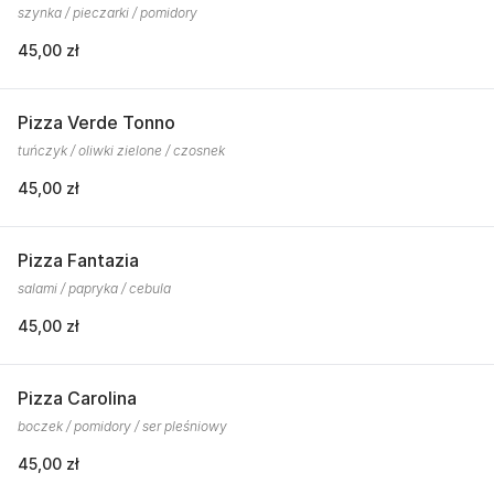
szynka / pieczarki / pomidory
45,00 zł
Pizza Verde Tonno
tuńczyk / oliwki zielone / czosnek
45,00 zł
Pizza Fantazia
salami / papryka / cebula
45,00 zł
Pizza Carolina
boczek / pomidory / ser pleśniowy
45,00 zł