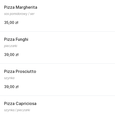
Pizza Margherita
sos pomidorowy / ser
35,00 zł
Pizza Funghi
pieczarki
39,00 zł
Pizza Prosciutto
szynka
39,00 zł
Pizza Capriciosa
szynka / pieczarki