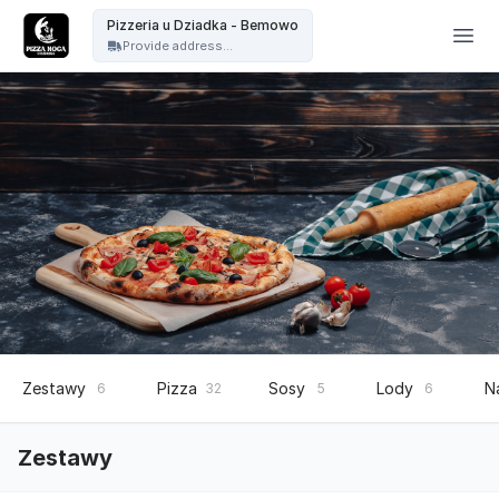
Pizzeria u Dziadka - Pizzeria u Dziadka - Bemowo
Pizzeria u Dziadka - Bemowo
Provide address...
Zestawy
Pizza
Sosy
Lody
N
6
32
5
6
Zestawy