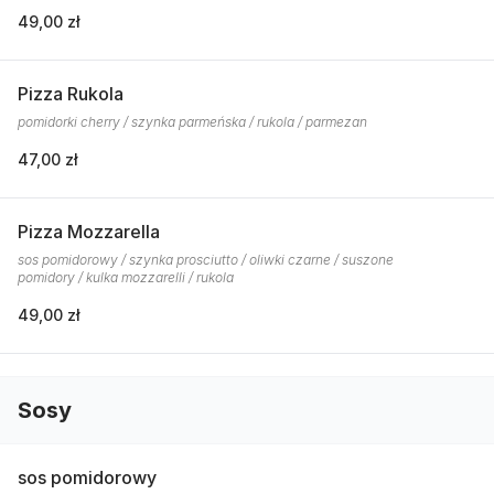
49,00 zł
Pizza Rukola
pomidorki cherry / szynka parmeńska / rukola / parmezan
47,00 zł
Pizza Mozzarella
sos pomidorowy / szynka prosciutto / oliwki czarne / suszone
pomidory / kulka mozzarelli / rukola
49,00 zł
Sosy
sos pomidorowy